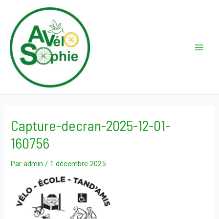
Aller
au
contenu
Main
Men
Capture-decran-2025-12-01-
160756
Par
admin
/
1 décembre 2025